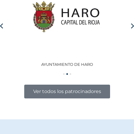
AYUNTAMIENTO DE HARO
GO
Ver todos los patrocinadores