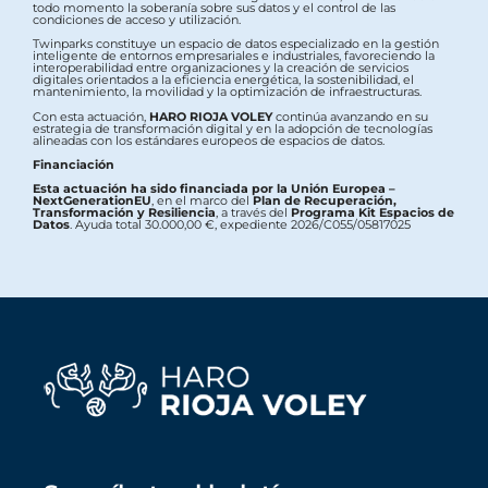
todo momento la soberanía sobre sus datos y el control de las
condiciones de acceso y utilización.
Twinparks constituye un espacio de datos especializado en la gestión
inteligente de entornos empresariales e industriales, favoreciendo la
interoperabilidad entre organizaciones y la creación de servicios
digitales orientados a la eficiencia energética, la sostenibilidad, el
mantenimiento, la movilidad y la optimización de infraestructuras.
Con esta actuación,
HARO RIOJA VOLEY
continúa avanzando en su
estrategia de transformación digital y en la adopción de tecnologías
alineadas con los estándares europeos de espacios de datos.
Financiación
Esta actuación ha sido financiada por la Unión Europea –
NextGenerationEU
, en el marco del
Plan de Recuperación,
Transformación y Resiliencia
, a través del
Programa Kit Espacios de
Datos
. Ayuda total 30.000,00 €, expediente 2026/C055/05817025