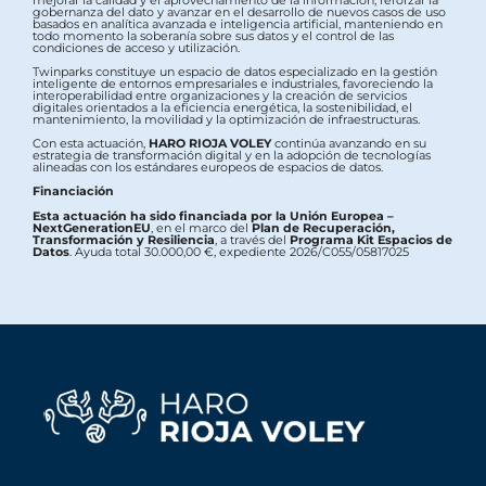
gobernanza del dato y avanzar en el desarrollo de nuevos casos de uso
basados en analítica avanzada e inteligencia artificial, manteniendo en
todo momento la soberanía sobre sus datos y el control de las
condiciones de acceso y utilización.
Twinparks constituye un espacio de datos especializado en la gestión
inteligente de entornos empresariales e industriales, favoreciendo la
interoperabilidad entre organizaciones y la creación de servicios
digitales orientados a la eficiencia energética, la sostenibilidad, el
mantenimiento, la movilidad y la optimización de infraestructuras.
Con esta actuación,
HARO RIOJA VOLEY
continúa avanzando en su
estrategia de transformación digital y en la adopción de tecnologías
alineadas con los estándares europeos de espacios de datos.
Financiación
Esta actuación ha sido financiada por la Unión Europea –
NextGenerationEU
, en el marco del
Plan de Recuperación,
Transformación y Resiliencia
, a través del
Programa Kit Espacios de
Datos
. Ayuda total 30.000,00 €, expediente 2026/C055/05817025