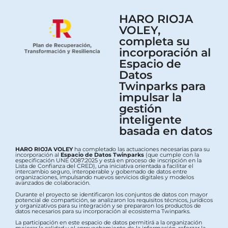
HARO RIOJA
VOLEY,
completa su
incorporación al
Espacio de
Datos
Twinparks para
impulsar la
gestión
inteligente
basada en datos
HARO RIOJA VOLEY
ha completado las actuaciones necesarias para su
incorporación al
Espacio de Datos Twinparks
(que cumple con la
especificación UNE 0087:2025 y está en proceso de inscripción en la
Lista de Confianza del CRED), una iniciativa orientada a facilitar el
intercambio seguro, interoperable y gobernado de datos entre
organizaciones, impulsando nuevos servicios digitales y modelos
avanzados de colaboración.
Durante el proyecto se identificaron los conjuntos de datos con mayor
potencial de compartición, se analizaron los requisitos técnicos, jurídicos
y organizativos para su integración y se prepararon los productos de
datos necesarios para su incorporación al ecosistema Twinparks.
La participación en este espacio de datos permitirá a la organización
mejorar la calidad y el aprovechamiento de la información, reforzar la