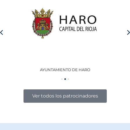
AYUNTAMIENTO DE HARO
GO
Ver todos los patrocinadores