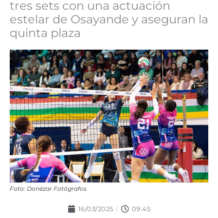
tres sets con una actuación
estelar de Osayande y aseguran la
quinta plaza
Foto: Donézar Fotógrafos
16/03/2025
09:45