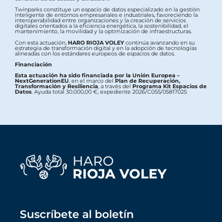
Twinparks constituye un espacio de datos especializado en la gestión
inteligente de entornos empresariales e industriales, favoreciendo la
interoperabilidad entre organizaciones y la creación de servicios
digitales orientados a la eficiencia energética, la sostenibilidad, el
mantenimiento, la movilidad y la optimización de infraestructuras.
Con esta actuación,
HARO RIOJA VOLEY
continúa avanzando en su
estrategia de transformación digital y en la adopción de tecnologías
alineadas con los estándares europeos de espacios de datos.
Financiación
Esta actuación ha sido financiada por la Unión Europea –
NextGenerationEU
, en el marco del
Plan de Recuperación,
Transformación y Resiliencia
, a través del
Programa Kit Espacios de
Datos
. Ayuda total 30.000,00 €, expediente 2026/C055/05817025
Suscríbete al boletín