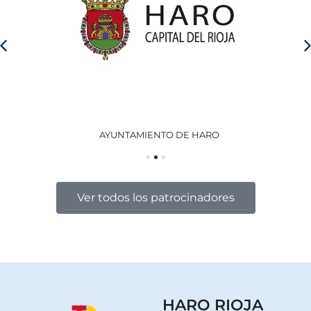
AYUNTAMIENTO DE HARO
GO
Ver todos los patrocinadores
HARO RIOJA