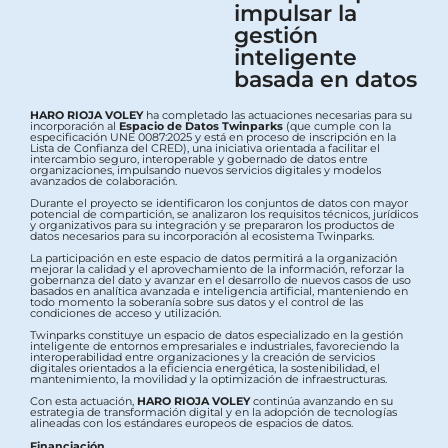
impulsar la
gestión
inteligente
basada en datos
HARO RIOJA VOLEY
ha completado las actuaciones necesarias para su
incorporación al
Espacio de Datos Twinparks
(que cumple con la
especificación UNE 0087:2025 y está en proceso de inscripción en la
Lista de Confianza del CRED), una iniciativa orientada a facilitar el
intercambio seguro, interoperable y gobernado de datos entre
organizaciones, impulsando nuevos servicios digitales y modelos
avanzados de colaboración.
Durante el proyecto se identificaron los conjuntos de datos con mayor
potencial de compartición, se analizaron los requisitos técnicos, jurídicos
y organizativos para su integración y se prepararon los productos de
datos necesarios para su incorporación al ecosistema Twinparks.
La participación en este espacio de datos permitirá a la organización
mejorar la calidad y el aprovechamiento de la información, reforzar la
gobernanza del dato y avanzar en el desarrollo de nuevos casos de uso
basados en analítica avanzada e inteligencia artificial, manteniendo en
todo momento la soberanía sobre sus datos y el control de las
condiciones de acceso y utilización.
Twinparks constituye un espacio de datos especializado en la gestión
inteligente de entornos empresariales e industriales, favoreciendo la
interoperabilidad entre organizaciones y la creación de servicios
digitales orientados a la eficiencia energética, la sostenibilidad, el
mantenimiento, la movilidad y la optimización de infraestructuras.
Con esta actuación,
HARO RIOJA VOLEY
continúa avanzando en su
estrategia de transformación digital y en la adopción de tecnologías
alineadas con los estándares europeos de espacios de datos.
Financiación