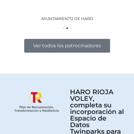
AYUNTAMIENTO DE HARO
GO
Ver todos los patrocinadores
HARO RIOJA
VOLEY,
completa su
incorporación al
Espacio de
Datos
Twinparks para