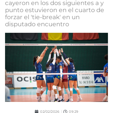
cayeron en los dos siguientes a y
punto estuvieron en el cuarto de
forzar el 'tie-break' en un
disputado encuentro
02/02/2026
09:29