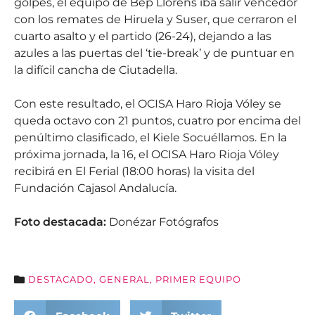
golpes, el equipo de Bep Llorens iba salir vencedor
con los remates de Hiruela y Suser, que cerraron el
cuarto asalto y el partido (26-24), dejando a las
azules a las puertas del ‘tie-break’ y de puntuar en
la difícil cancha de Ciutadella.
Con este resultado, el OCISA Haro Rioja Vóley se
queda octavo con 21 puntos, cuatro por encima del
penúltimo clasificado, el Kiele Socuéllamos. En la
próxima jornada, la 16, el OCISA Haro Rioja Vóley
recibirá en El Ferial (18:00 horas) la visita del
Fundación Cajasol Andalucía.
Foto destacada:
Donézar Fotógrafos
DESTACADO
,
GENERAL
,
PRIMER EQUIPO