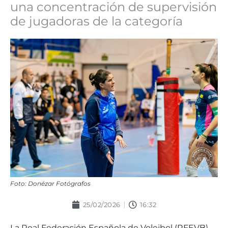
una concentración de supervisión
de jugadoras de la categoría
Foto: Donézar Fotógrafos
25/02/2026
16:32
La Real Federación Española de Voleibol (RFEVB)