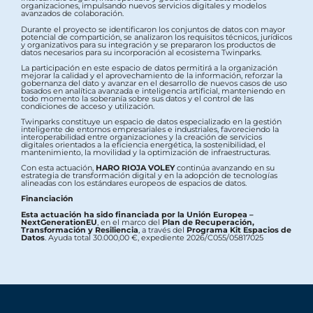
organizaciones, impulsando nuevos servicios digitales y modelos
avanzados de colaboración.
Durante el proyecto se identificaron los conjuntos de datos con mayor
potencial de compartición, se analizaron los requisitos técnicos, jurídicos
y organizativos para su integración y se prepararon los productos de
datos necesarios para su incorporación al ecosistema Twinparks.
La participación en este espacio de datos permitirá a la organización
mejorar la calidad y el aprovechamiento de la información, reforzar la
gobernanza del dato y avanzar en el desarrollo de nuevos casos de uso
basados en analítica avanzada e inteligencia artificial, manteniendo en
todo momento la soberanía sobre sus datos y el control de las
condiciones de acceso y utilización.
Twinparks constituye un espacio de datos especializado en la gestión
inteligente de entornos empresariales e industriales, favoreciendo la
interoperabilidad entre organizaciones y la creación de servicios
digitales orientados a la eficiencia energética, la sostenibilidad, el
mantenimiento, la movilidad y la optimización de infraestructuras.
Con esta actuación,
HARO RIOJA VOLEY
continúa avanzando en su
estrategia de transformación digital y en la adopción de tecnologías
alineadas con los estándares europeos de espacios de datos.
Financiación
Esta actuación ha sido financiada por la Unión Europea –
NextGenerationEU
, en el marco del
Plan de Recuperación,
Transformación y Resiliencia
, a través del
Programa Kit Espacios de
Datos
. Ayuda total 30.000,00 €, expediente 2026/C055/05817025