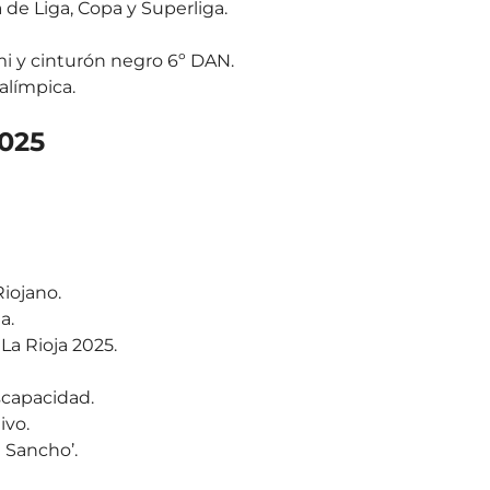
de Liga, Copa y Superliga.
i y cinturón negro 6º DAN.
alímpica.
025
iojano.
a.
La Rioja 2025.
scapacidad.
ivo.
 Sancho’.