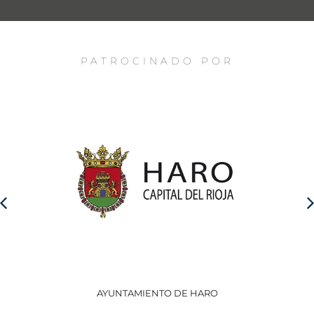
PATROCINADO POR
AYUNTAMIENTO DE HARO
GO