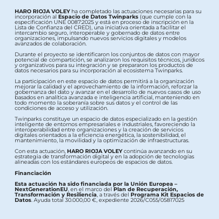
HARO RIOJA VOLEY
ha completado las actuaciones necesarias para su
incorporación al
Espacio de Datos Twinparks
(que cumple con la
especificación UNE 0087:2025 y está en proceso de inscripción en la
Lista de Confianza del CRED), una iniciativa orientada a facilitar el
intercambio seguro, interoperable y gobernado de datos entre
organizaciones, impulsando nuevos servicios digitales y modelos
avanzados de colaboración.
Durante el proyecto se identificaron los conjuntos de datos con mayor
potencial de compartición, se analizaron los requisitos técnicos, jurídicos
y organizativos para su integración y se prepararon los productos de
datos necesarios para su incorporación al ecosistema Twinparks.
La participación en este espacio de datos permitirá a la organización
mejorar la calidad y el aprovechamiento de la información, reforzar la
gobernanza del dato y avanzar en el desarrollo de nuevos casos de uso
basados en analítica avanzada e inteligencia artificial, manteniendo en
todo momento la soberanía sobre sus datos y el control de las
condiciones de acceso y utilización.
Twinparks constituye un espacio de datos especializado en la gestión
inteligente de entornos empresariales e industriales, favoreciendo la
interoperabilidad entre organizaciones y la creación de servicios
digitales orientados a la eficiencia energética, la sostenibilidad, el
mantenimiento, la movilidad y la optimización de infraestructuras.
Con esta actuación,
HARO RIOJA VOLEY
continúa avanzando en su
estrategia de transformación digital y en la adopción de tecnologías
alineadas con los estándares europeos de espacios de datos.
Financiación
Esta actuación ha sido financiada por la Unión Europea –
NextGenerationEU
, en el marco del
Plan de Recuperación,
Transformación y Resiliencia
, a través del
Programa Kit Espacios de
Datos
. Ayuda total 30.000,00 €, expediente 2026/C055/05817025