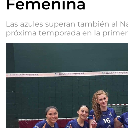
Femenina
Las azules superan también al Na
próxima temporada en la primera 