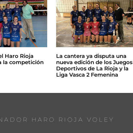
el Haro Rioja
La cantera ya disputa una
 la competición
nueva edición de los Juegos
Deportivos de La Rioja y la
Liga Vasca 2 Femenina
NADOR HARO RIOJA VOLEY