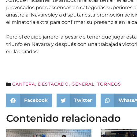
Aunque inicialmente ambos finalistas tenían el ascens
provocados por descensos en categorías superiores alt
arrastró al Navarvoley a disputar esta promoción adic
eliminatoria extra para confirmar su presencia en la ca
Pero el equipo jarrero, a pesar de tener que jugar esta
triunfo en Navarra y después con una trabajada victoria
en las gradas.
CANTERA
,
DESTACADO
,
GENERAL
,
TORNEOS
Facebook
Twitter
Whats
Contenido relacionado