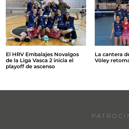
El HRV Embalajes Novalgos
La cantera d
de la Liga Vasca 2 inicia el
Vóley retoma
playoff de ascenso
PATROCI