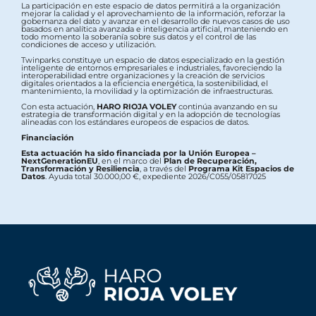
La participación en este espacio de datos permitirá a la organización
mejorar la calidad y el aprovechamiento de la información, reforzar la
gobernanza del dato y avanzar en el desarrollo de nuevos casos de uso
basados en analítica avanzada e inteligencia artificial, manteniendo en
todo momento la soberanía sobre sus datos y el control de las
condiciones de acceso y utilización.
Twinparks constituye un espacio de datos especializado en la gestión
inteligente de entornos empresariales e industriales, favoreciendo la
interoperabilidad entre organizaciones y la creación de servicios
digitales orientados a la eficiencia energética, la sostenibilidad, el
mantenimiento, la movilidad y la optimización de infraestructuras.
Con esta actuación,
HARO RIOJA VOLEY
continúa avanzando en su
estrategia de transformación digital y en la adopción de tecnologías
alineadas con los estándares europeos de espacios de datos.
Financiación
Esta actuación ha sido financiada por la Unión Europea –
NextGenerationEU
, en el marco del
Plan de Recuperación,
Transformación y Resiliencia
, a través del
Programa Kit Espacios de
Datos
. Ayuda total 30.000,00 €, expediente 2026/C055/05817025