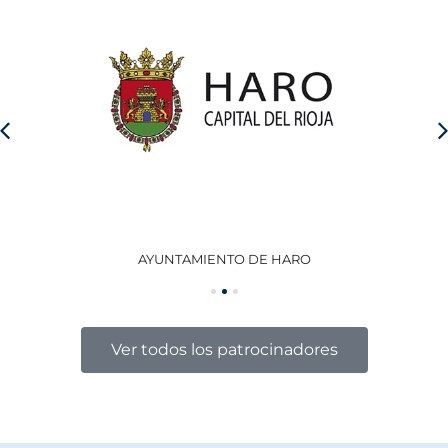
AYUNTAMIENTO DE HARO
GO
Ver todos los patrocinadores