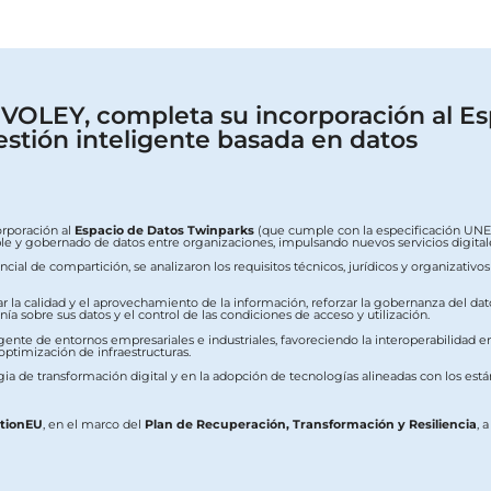
OLEY, completa su incorporación al Es
estión inteligente basada en datos
orporación al
Espacio de Datos Twinparks
(que cumple con la especificación UNE 0
erable y gobernado de datos entre organizaciones, impulsando nuevos servicios digit
ial de compartición, se analizaron los requisitos técnicos, jurídicos y organizativo
ar la calidad y el aprovechamiento de la información, reforzar la gobernanza del dat
a sobre sus datos y el control de las condiciones de acceso y utilización.
ente de entornos empresariales e industriales, favoreciendo la interoperabilidad ent
 optimización de infraestructuras.
ia de transformación digital y en la adopción de tecnologías alineadas con los est
ationEU
, en el marco del
Plan de Recuperación, Transformación y Resiliencia
, 