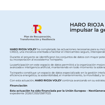
HARO RIOJA V
impulsar la g
HARO RIOJA VOLEY
ha completado las actuaciones necesarias para su inc
CRED), una iniciativa orientada a facilitar el intercambio seguro, interop
Durante el proyecto se identificaron los conjuntos de datos con mayor potenc
su incorporación al ecosistema Twinparks.
La participación en este espacio de datos permitirá a la organización mejor
avanzada e inteligencia artificial, manteniendo en todo momento la soberaní
Twinparks constituye un espacio de datos especializado en la gestión intelig
eficiencia energética, la sostenibilidad, el mantenimiento, la movilidad y la
Con esta actuación,
HARO RIOJA VOLEY
continúa avanzando en su estrateg
Financiación
Esta actuación ha sido financiada por la Unión Europea – NextGener
expediente 2026/C055/05817025