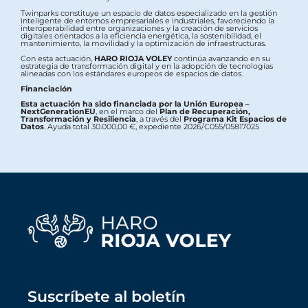
Twinparks constituye un espacio de datos especializado en la gestión
inteligente de entornos empresariales e industriales, favoreciendo la
interoperabilidad entre organizaciones y la creación de servicios
digitales orientados a la eficiencia energética, la sostenibilidad, el
mantenimiento, la movilidad y la optimización de infraestructuras.
Con esta actuación,
HARO RIOJA VOLEY
continúa avanzando en su
estrategia de transformación digital y en la adopción de tecnologías
alineadas con los estándares europeos de espacios de datos.
Financiación
Esta actuación ha sido financiada por la Unión Europea –
NextGenerationEU
, en el marco del
Plan de Recuperación,
Transformación y Resiliencia
, a través del
Programa Kit Espacios de
Datos
. Ayuda total 30.000,00 €, expediente 2026/C055/05817025
Suscríbete al boletín