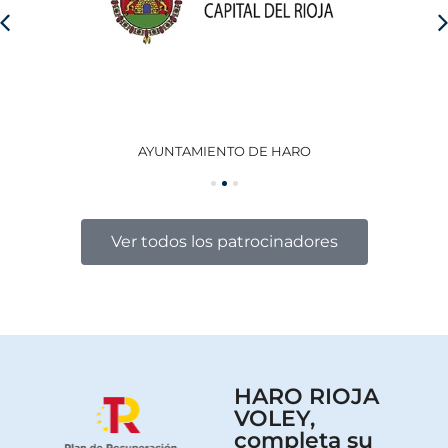
AYUNTAMIENTO DE HARO
GO
Ver todos los patrocinadores
HARO RIOJA
VOLEY,
completa su