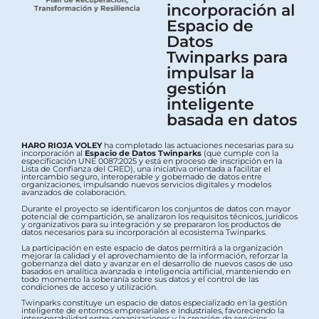
incorporación al
Espacio de
Datos
Twinparks para
impulsar la
gestión
inteligente
basada en datos
HARO RIOJA VOLEY
ha completado las actuaciones necesarias para su
incorporación al
Espacio de Datos Twinparks
(que cumple con la
especificación UNE 0087:2025 y está en proceso de inscripción en la
Lista de Confianza del CRED), una iniciativa orientada a facilitar el
intercambio seguro, interoperable y gobernado de datos entre
organizaciones, impulsando nuevos servicios digitales y modelos
avanzados de colaboración.
Durante el proyecto se identificaron los conjuntos de datos con mayor
potencial de compartición, se analizaron los requisitos técnicos, jurídicos
y organizativos para su integración y se prepararon los productos de
datos necesarios para su incorporación al ecosistema Twinparks.
La participación en este espacio de datos permitirá a la organización
mejorar la calidad y el aprovechamiento de la información, reforzar la
gobernanza del dato y avanzar en el desarrollo de nuevos casos de uso
basados en analítica avanzada e inteligencia artificial, manteniendo en
todo momento la soberanía sobre sus datos y el control de las
condiciones de acceso y utilización.
Twinparks constituye un espacio de datos especializado en la gestión
inteligente de entornos empresariales e industriales, favoreciendo la
interoperabilidad entre organizaciones y la creación de servicios