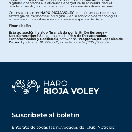
digitales orientados a la eficiencia energética, la sostenibilidad, el
mantenimiento, la movilidad y la optimización de infraestructuras.
Con esta actuación,
HARO RIOJA VOLEY
continúa avanzando en su
estrategia de transformación digital y en la adopción de tecnologías
alineadas con los estándares europeos de espacios de datos.
Financiación
Esta actuación ha sido financiada por la Unión Europea –
NextGenerationEU
, en el marco del
Plan de Recuperación,
Transformación y Resiliencia
, a través del
Programa Kit Espacios de
Datos
. Ayuda total 30.000,00 €, expediente 2026/C055/05817025
Suscríbete al boletín
Entérate de todas las novedades del club. Noticias,