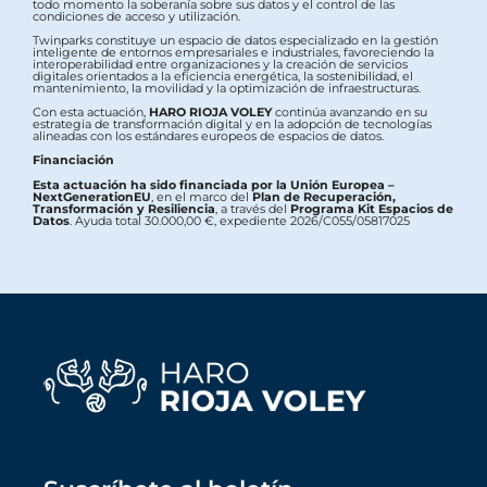
todo momento la soberanía sobre sus datos y el control de las
condiciones de acceso y utilización.
Twinparks constituye un espacio de datos especializado en la gestión
inteligente de entornos empresariales e industriales, favoreciendo la
interoperabilidad entre organizaciones y la creación de servicios
digitales orientados a la eficiencia energética, la sostenibilidad, el
mantenimiento, la movilidad y la optimización de infraestructuras.
Con esta actuación,
HARO RIOJA VOLEY
continúa avanzando en su
estrategia de transformación digital y en la adopción de tecnologías
alineadas con los estándares europeos de espacios de datos.
Financiación
Esta actuación ha sido financiada por la Unión Europea –
NextGenerationEU
, en el marco del
Plan de Recuperación,
Transformación y Resiliencia
, a través del
Programa Kit Espacios de
Datos
. Ayuda total 30.000,00 €, expediente 2026/C055/05817025