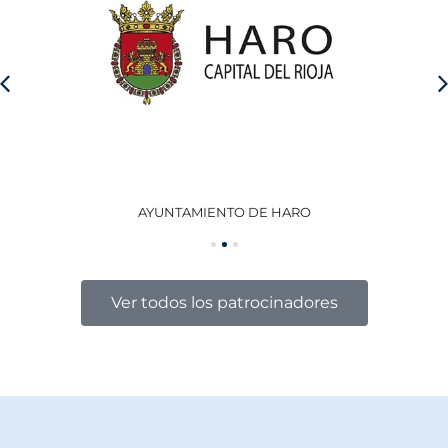
AYUNTAMIENTO DE HARO
GO
Ver todos los patrocinadores