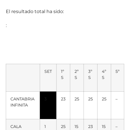
El resultado total ha sido:
:
SET
1º
2º
3º
4º
5º
S
S
S
S
CANTABRIA
3
23
25
25
25
–
INFINITA
CALA
1
25
15
23
15
–