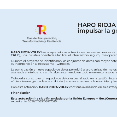
HARO RIOJA V
impulsar la g
HARO RIOJA VOLEY
ha completado las actuaciones necesarias para su inc
CRED), una iniciativa orientada a facilitar el intercambio seguro, interop
Durante el proyecto se identificaron los conjuntos de datos con mayor potenc
su incorporación al ecosistema Twinparks.
La participación en este espacio de datos permitirá a la organización mejor
avanzada e inteligencia artificial, manteniendo en todo momento la soberaní
Twinparks constituye un espacio de datos especializado en la gestión intelig
eficiencia energética, la sostenibilidad, el mantenimiento, la movilidad y la
Con esta actuación,
HARO RIOJA VOLEY
continúa avanzando en su estrateg
Financiación
Esta actuación ha sido financiada por la Unión Europea – NextGener
expediente 2026/C055/05817025