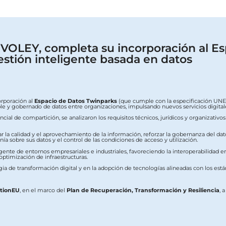
OLEY, completa su incorporación al Es
estión inteligente basada en datos
orporación al
Espacio de Datos Twinparks
(que cumple con la especificación UNE 0
erable y gobernado de datos entre organizaciones, impulsando nuevos servicios digit
ial de compartición, se analizaron los requisitos técnicos, jurídicos y organizativo
ar la calidad y el aprovechamiento de la información, reforzar la gobernanza del dat
a sobre sus datos y el control de las condiciones de acceso y utilización.
ente de entornos empresariales e industriales, favoreciendo la interoperabilidad ent
 optimización de infraestructuras.
ia de transformación digital y en la adopción de tecnologías alineadas con los est
ationEU
, en el marco del
Plan de Recuperación, Transformación y Resiliencia
, 