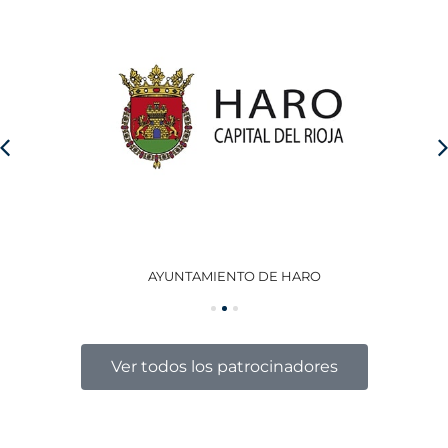
AYUNTAMIENTO DE HARO
GO
Ver todos los patrocinadores