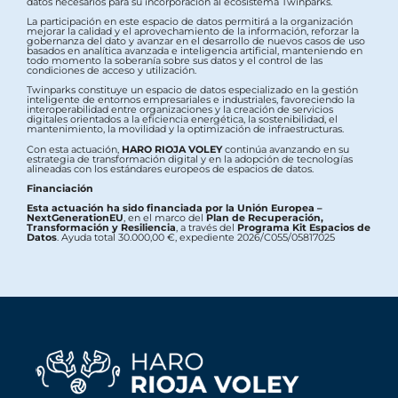
datos necesarios para su incorporación al ecosistema Twinparks.
La participación en este espacio de datos permitirá a la organización
mejorar la calidad y el aprovechamiento de la información, reforzar la
gobernanza del dato y avanzar en el desarrollo de nuevos casos de uso
basados en analítica avanzada e inteligencia artificial, manteniendo en
todo momento la soberanía sobre sus datos y el control de las
condiciones de acceso y utilización.
Twinparks constituye un espacio de datos especializado en la gestión
inteligente de entornos empresariales e industriales, favoreciendo la
interoperabilidad entre organizaciones y la creación de servicios
digitales orientados a la eficiencia energética, la sostenibilidad, el
mantenimiento, la movilidad y la optimización de infraestructuras.
Con esta actuación,
HARO RIOJA VOLEY
continúa avanzando en su
estrategia de transformación digital y en la adopción de tecnologías
alineadas con los estándares europeos de espacios de datos.
Financiación
Esta actuación ha sido financiada por la Unión Europea –
NextGenerationEU
, en el marco del
Plan de Recuperación,
Transformación y Resiliencia
, a través del
Programa Kit Espacios de
Datos
. Ayuda total 30.000,00 €, expediente 2026/C055/05817025