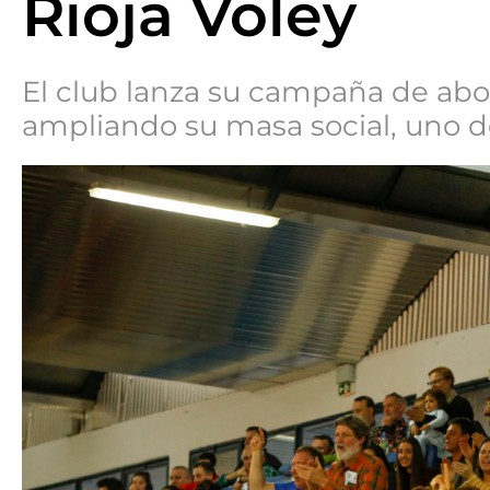
Rioja Voley
El club lanza su campaña de abo
ampliando su masa social, uno d