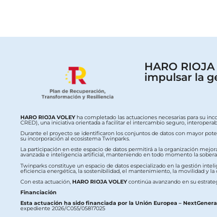
HARO RIOJA V
impulsar la g
HARO RIOJA VOLEY
ha completado las actuaciones necesarias para su inc
CRED), una iniciativa orientada a facilitar el intercambio seguro, interop
Durante el proyecto se identificaron los conjuntos de datos con mayor potenc
su incorporación al ecosistema Twinparks.
La participación en este espacio de datos permitirá a la organización mejor
avanzada e inteligencia artificial, manteniendo en todo momento la soberaní
Twinparks constituye un espacio de datos especializado en la gestión intelig
eficiencia energética, la sostenibilidad, el mantenimiento, la movilidad y la
Con esta actuación,
HARO RIOJA VOLEY
continúa avanzando en su estrateg
Financiación
Esta actuación ha sido financiada por la Unión Europea – NextGener
expediente 2026/C055/05817025