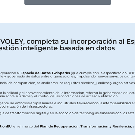
OLEY, completa su incorporación al Es
estión inteligente basada en datos
orporación al
Espacio de Datos Twinparks
(que cumple con la especificación UNE 0
erable y gobernado de datos entre organizaciones, impulsando nuevos servicios digit
ial de compartición, se analizaron los requisitos técnicos, jurídicos y organizativo
ar la calidad y el aprovechamiento de la información, reforzar la gobernanza del dat
a sobre sus datos y el control de las condiciones de acceso y utilización.
ente de entornos empresariales e industriales, favoreciendo la interoperabilidad ent
 optimización de infraestructuras.
ia de transformación digital y en la adopción de tecnologías alineadas con los est
ationEU
, en el marco del
Plan de Recuperación, Transformación y Resiliencia
, 