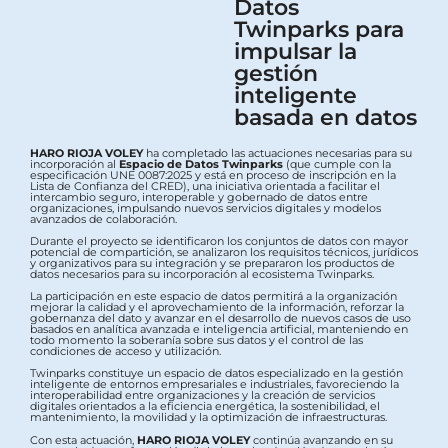
Datos
Twinparks para
impulsar la
gestión
inteligente
basada en datos
HARO RIOJA VOLEY
ha completado las actuaciones necesarias para su
incorporación al
Espacio de Datos Twinparks
(que cumple con la
especificación UNE 0087:2025 y está en proceso de inscripción en la
Lista de Confianza del CRED), una iniciativa orientada a facilitar el
intercambio seguro, interoperable y gobernado de datos entre
organizaciones, impulsando nuevos servicios digitales y modelos
avanzados de colaboración.
Durante el proyecto se identificaron los conjuntos de datos con mayor
potencial de compartición, se analizaron los requisitos técnicos, jurídicos
y organizativos para su integración y se prepararon los productos de
datos necesarios para su incorporación al ecosistema Twinparks.
La participación en este espacio de datos permitirá a la organización
mejorar la calidad y el aprovechamiento de la información, reforzar la
gobernanza del dato y avanzar en el desarrollo de nuevos casos de uso
basados en analítica avanzada e inteligencia artificial, manteniendo en
todo momento la soberanía sobre sus datos y el control de las
condiciones de acceso y utilización.
Twinparks constituye un espacio de datos especializado en la gestión
inteligente de entornos empresariales e industriales, favoreciendo la
interoperabilidad entre organizaciones y la creación de servicios
digitales orientados a la eficiencia energética, la sostenibilidad, el
mantenimiento, la movilidad y la optimización de infraestructuras.
Con esta actuación,
HARO RIOJA VOLEY
continúa avanzando en su