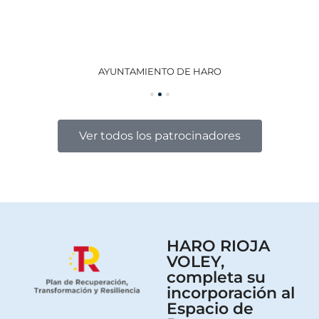
AYUNTAMIENTO DE HARO
GO
Ver todos los patrocinadores
HARO RIOJA
VOLEY,
completa su
incorporación al
Espacio de