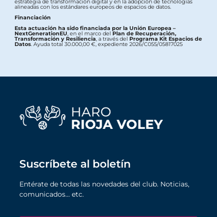
estrategia de transformación digital y en la adopción de tecnologías
alineadas con los estándares europeos de espacios de datos.
Financiación
Esta actuación ha sido financiada por la Unión Europea –
NextGenerationEU
, en el marco del
Plan de Recuperación,
Transformación y Resiliencia
, a través del
Programa Kit Espacios de
Datos
. Ayuda total 30.000,00 €, expediente 2026/C055/05817025
Suscríbete al boletín
Entérate de todas las novedades del club. Noticias,
comunicados… etc.