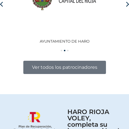
AYUNTAMIENTO DE HARO
GO
Ver todos los patrocinadores
HARO RIOJA
VOLEY,
completa su