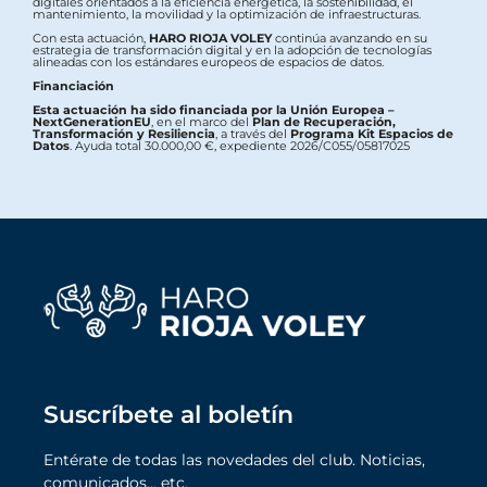
digitales orientados a la eficiencia energética, la sostenibilidad, el
mantenimiento, la movilidad y la optimización de infraestructuras.
Con esta actuación,
HARO RIOJA VOLEY
continúa avanzando en su
estrategia de transformación digital y en la adopción de tecnologías
alineadas con los estándares europeos de espacios de datos.
Financiación
Esta actuación ha sido financiada por la Unión Europea –
NextGenerationEU
, en el marco del
Plan de Recuperación,
Transformación y Resiliencia
, a través del
Programa Kit Espacios de
Datos
. Ayuda total 30.000,00 €, expediente 2026/C055/05817025
Suscríbete al boletín
Entérate de todas las novedades del club. Noticias,
comunicados… etc.