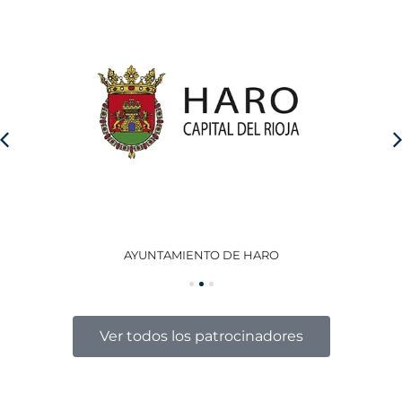
AYUNTAMIENTO DE HARO
GO
Ver todos los patrocinadores