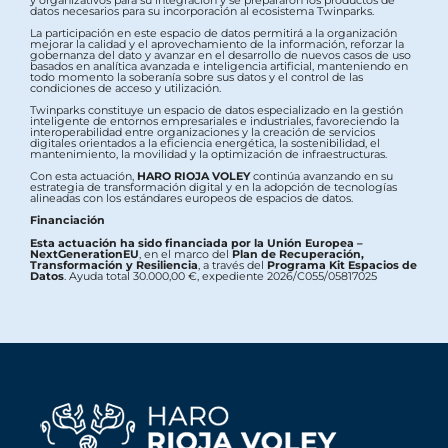
datos necesarios para su incorporación al ecosistema Twinparks.
La participación en este espacio de datos permitirá a la organización
mejorar la calidad y el aprovechamiento de la información, reforzar la
gobernanza del dato y avanzar en el desarrollo de nuevos casos de uso
basados en analítica avanzada e inteligencia artificial, manteniendo en
todo momento la soberanía sobre sus datos y el control de las
condiciones de acceso y utilización.
Twinparks constituye un espacio de datos especializado en la gestión
inteligente de entornos empresariales e industriales, favoreciendo la
interoperabilidad entre organizaciones y la creación de servicios
digitales orientados a la eficiencia energética, la sostenibilidad, el
mantenimiento, la movilidad y la optimización de infraestructuras.
Con esta actuación,
HARO RIOJA VOLEY
continúa avanzando en su
estrategia de transformación digital y en la adopción de tecnologías
alineadas con los estándares europeos de espacios de datos.
Financiación
Esta actuación ha sido financiada por la Unión Europea –
NextGenerationEU
, en el marco del
Plan de Recuperación,
Transformación y Resiliencia
, a través del
Programa Kit Espacios de
Datos
. Ayuda total 30.000,00 €, expediente 2026/C055/05817025