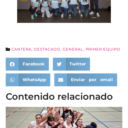
CANTERA
,
DESTACADO
,
GENERAL
,
PRIMER EQUIPO
Facebook
Twitter
WhatsApp
Enviar por email
Contenido relacionado