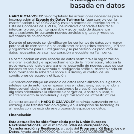
basada en datos
HARO RIOJA VOLEY
ha completado las actuaciones necesarias para su
incorporación al
Espacio de Datos Twinparks
(que cumple con la
especificación UNE 0087:2025 y está en proceso de inscripción en la
Lista de Confianza del CRED), una iniciativa orientada a facilitar el
intercambio seguro, interoperable y gobernado de datos entre
organizaciones, impulsando nuevos servicios digitales y modelos
avanzados de colaboración.
Durante el proyecto se identificaron los conjuntos de datos con mayor
potencial de compartición, se analizaron los requisitos técnicos, jurídicos
y organizativos para su integración y se prepararon los productos de
datos necesarios para su incorporación al ecosistema Twinparks.
La participación en este espacio de datos permitirá a la organización
mejorar la calidad y el aprovechamiento de la información, reforzar la
gobernanza del dato y avanzar en el desarrollo de nuevos casos de uso
basados en analítica avanzada e inteligencia artificial, manteniendo en
todo momento la soberanía sobre sus datos y el control de las
condiciones de acceso y utilización.
Twinparks constituye un espacio de datos especializado en la gestión
inteligente de entornos empresariales e industriales, favoreciendo la
interoperabilidad entre organizaciones y la creación de servicios
digitales orientados a la eficiencia energética, la sostenibilidad, el
mantenimiento, la movilidad y la optimización de infraestructuras.
Con esta actuación,
HARO RIOJA VOLEY
continúa avanzando en su
estrategia de transformación digital y en la adopción de tecnologías
alineadas con los estándares europeos de espacios de datos.
Financiación
Esta actuación ha sido financiada por la Unión Europea –
NextGenerationEU
, en el marco del
Plan de Recuperación,
Transformación y Resiliencia
, a través del
Programa Kit Espacios de
Datos
. Ayuda total 30.000,00 €, expediente 2026/C055/05817025