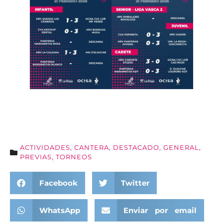
ACTIVIDADES
,
CANTERA
,
DESTACADO
,
GENERAL
,
PREVIAS
,
TORNEOS
Facebook
Twitter
WhatsApp
Enviar por email