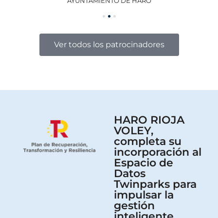
AYUNTAMIENTO DE HARO
GO
Ver todos los patrocinadores
HARO RIOJA
VOLEY,
completa su
incorporación al
Espacio de
Datos
Twinparks para
impulsar la
gestión
inteligente