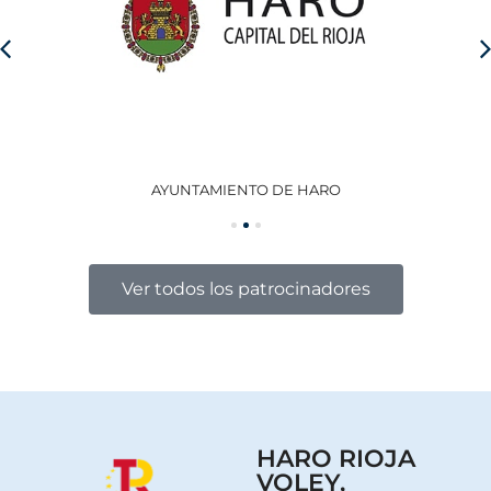
AYUNTAMIENTO DE HARO
GO
Ver todos los patrocinadores
HARO RIOJA
VOLEY,