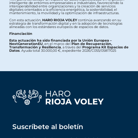
inteligente de entornos empresariales e industriales, favoreciendo la
interoperabilidad entre organizaciones y la creación de servicios
digitales orientados a la eficiencia energética, la sostenibilidad, el
mantenimiento, la movilidad y la optimización de infraestructuras.
Con esta actuación,
HARO RIOJA VOLEY
continúa avanzando en su
estrategia de transformación digital y en la adopción de tecnologías
alineadas con los estándares europeos de espacios de datos.
Financiación
Esta actuación ha sido financiada por la Unión Europea –
NextGenerationEU
, en el marco del
Plan de Recuperación,
Transformación y Resiliencia
, a través del
Programa Kit Espacios de
Datos
. Ayuda total 30.000,00 €, expediente 2026/C055/05817025
Suscríbete al boletín