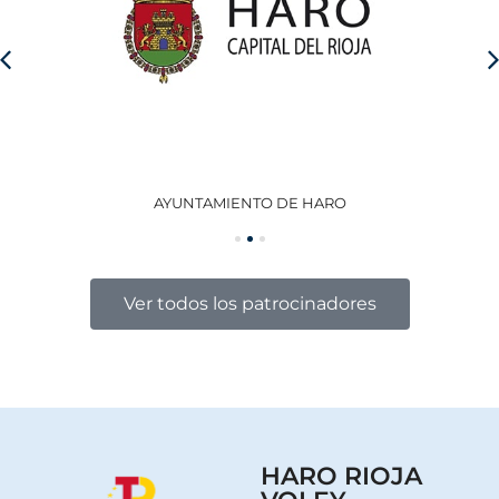
AYUNTAMIENTO DE HARO
GO
Ver todos los patrocinadores
HARO RIOJA