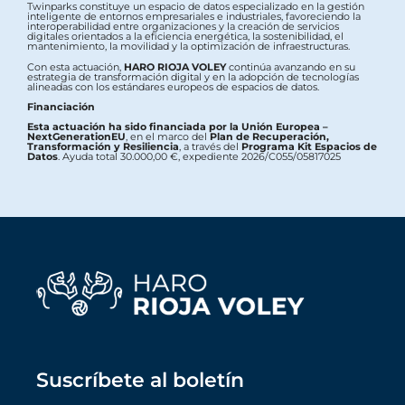
Twinparks constituye un espacio de datos especializado en la gestión
inteligente de entornos empresariales e industriales, favoreciendo la
interoperabilidad entre organizaciones y la creación de servicios
digitales orientados a la eficiencia energética, la sostenibilidad, el
mantenimiento, la movilidad y la optimización de infraestructuras.
Con esta actuación,
HARO RIOJA VOLEY
continúa avanzando en su
estrategia de transformación digital y en la adopción de tecnologías
alineadas con los estándares europeos de espacios de datos.
Financiación
Esta actuación ha sido financiada por la Unión Europea –
NextGenerationEU
, en el marco del
Plan de Recuperación,
Transformación y Resiliencia
, a través del
Programa Kit Espacios de
Datos
. Ayuda total 30.000,00 €, expediente 2026/C055/05817025
Suscríbete al boletín