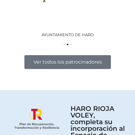
AYUNTAMIENTO DE HARO
GO
Ver todos los patrocinadores
HARO RIOJA
VOLEY,
completa su
incorporación al