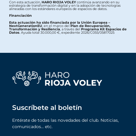
Con esta actuación,
HARO RIOJA VOLEY
continúa avanzando en su
estrategia de transformación digital y en la adopción de tecnologías
alineadas con los estándares europeos de espacios de datos.
Financiación
Esta actuación ha sido financiada por la Unión Europea –
NextGenerationEU
, en el marco del
Plan de Recuperación,
Transformación y Resiliencia
, a través del
Programa Kit Espacios de
Datos
. Ayuda total 30.000,00 €, expediente 2026/C055/05817025
Suscríbete al boletín
Entérate de todas las novedades del club. Noticias,
comunicados… etc.