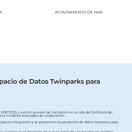
AYUNTAMIENTO DE HARO
GOBI
pacio de Datos Twinparks para
087:2025 y está en proceso de inscripción en la Lista de Confianza del
ales y modelos avanzados de colaboración.
s para su integración y se prepararon los productos de datos necesarios para
o y avanzar en el desarrollo de nuevos casos de uso basados en analítica