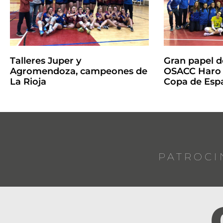
Talleres Juper y
Gran papel de
Agromendoza, campeones de
OSACC Haro R
La Rioja
Copa de Espa
PATROCI