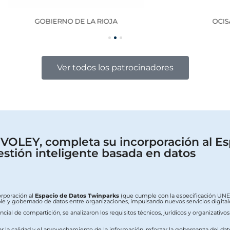
GOBIERNO DE LA RIOJA
OCISA
Ver todos los patrocinadores
OLEY, completa su incorporación al Es
estión inteligente basada en datos
orporación al
Espacio de Datos Twinparks
(que cumple con la especificación UNE 0
erable y gobernado de datos entre organizaciones, impulsando nuevos servicios digit
ial de compartición, se analizaron los requisitos técnicos, jurídicos y organizativo
ar la calidad y el aprovechamiento de la información, reforzar la gobernanza del dat