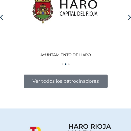
AYUNTAMIENTO DE HARO
GO
Ver todos los patrocinadores
HARO RIOJA