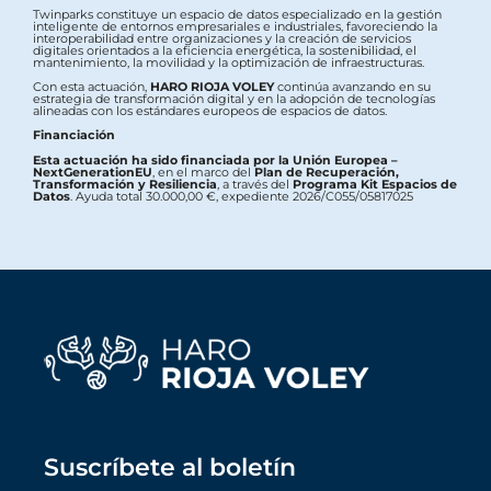
Twinparks constituye un espacio de datos especializado en la gestión
inteligente de entornos empresariales e industriales, favoreciendo la
interoperabilidad entre organizaciones y la creación de servicios
digitales orientados a la eficiencia energética, la sostenibilidad, el
mantenimiento, la movilidad y la optimización de infraestructuras.
Con esta actuación,
HARO RIOJA VOLEY
continúa avanzando en su
estrategia de transformación digital y en la adopción de tecnologías
alineadas con los estándares europeos de espacios de datos.
Financiación
Esta actuación ha sido financiada por la Unión Europea –
NextGenerationEU
, en el marco del
Plan de Recuperación,
Transformación y Resiliencia
, a través del
Programa Kit Espacios de
Datos
. Ayuda total 30.000,00 €, expediente 2026/C055/05817025
Suscríbete al boletín