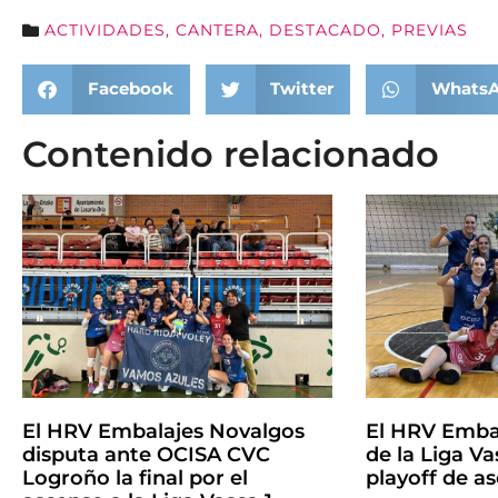
ACTIVIDADES
,
CANTERA
,
DESTACADO
,
PREVIAS
Facebook
Twitter
Whats
Contenido relacionado
El HRV Embalajes Novalgos
El HRV Emba
disputa ante OCISA CVC
de la Liga Vas
Logroño la final por el
playoff de a