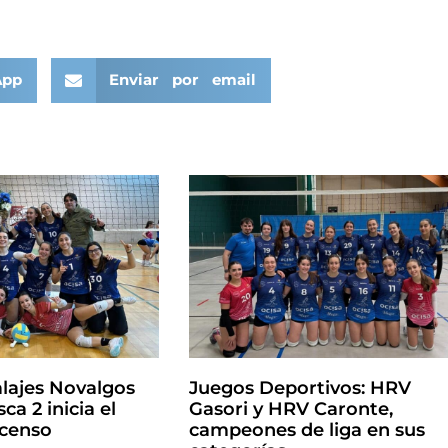
App
Enviar por email
lajes Novalgos
Juegos Deportivos: HRV
ca 2 inicia el
Gasori y HRV Caronte,
scenso
campeones de liga en sus