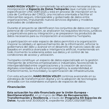
HARO RIOJA VOLEY
ha completado las actuaciones necesarias para su
incorporación al
Espacio de Datos Twinparks
(que cumple con la
especificación UNE 0087:2025 y está en proceso de inscripción en la
Lista de Confianza del CRED), una iniciativa orientada a facilitar el
intercambio seguro, interoperable y gobernado de datos entre
organizaciones, impulsando nuevos servicios digitales y modelos
avanzados de colaboración.
Durante el proyecto se identificaron los conjuntos de datos con mayor
potencial de compartición, se analizaron los requisitos técnicos, jurídicos
y organizativos para su integración y se prepararon los productos de
datos necesarios para su incorporación al ecosistema Twinparks.
La participación en este espacio de datos permitirá a la organización
mejorar la calidad y el aprovechamiento de la información, reforzar la
gobernanza del dato y avanzar en el desarrollo de nuevos casos de uso
basados en analítica avanzada e inteligencia artificial, manteniendo en
todo momento la soberanía sobre sus datos y el control de las
condiciones de acceso y utilización.
Twinparks constituye un espacio de datos especializado en la gestión
inteligente de entornos empresariales e industriales, favoreciendo la
interoperabilidad entre organizaciones y la creación de servicios
digitales orientados a la eficiencia energética, la sostenibilidad, el
mantenimiento, la movilidad y la optimización de infraestructuras.
Con esta actuación,
HARO RIOJA VOLEY
continúa avanzando en su
estrategia de transformación digital y en la adopción de tecnologías
alineadas con los estándares europeos de espacios de datos.
Financiación
Esta actuación ha sido financiada por la Unión Europea –
NextGenerationEU
, en el marco del
Plan de Recuperación,
Transformación y Resiliencia
, a través del
Programa Kit Espacios de
Datos
. Ayuda total 30.000,00 €, expediente 2026/C055/05817025