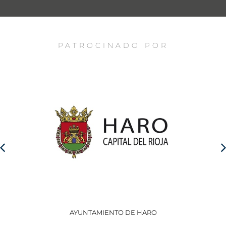
PATROCINADO POR
AYUNTAMIENTO DE HARO
GO