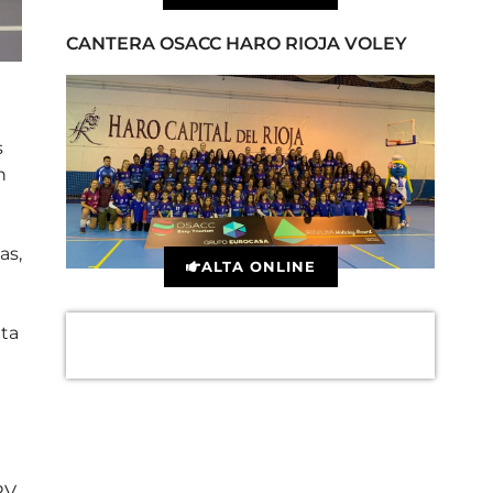
CANTERA OSACC HARO RIOJA VOLEY
s
n
as,
ALTA ONLINE
ita
RV