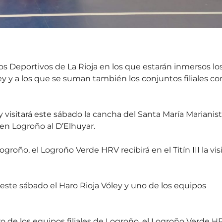
s Deportivos de La Rioja en los que estarán inmersos lo
ley y a los que se suman también los conjuntos filiales co
ey visitará este sábado la cancha del Santa María Marianist
 en Logroño al D’Elhuyar.
groño, el Logroño Verde HRV recibirá en el Titín III la vis
ras este sábado el Haro Rioja Vóley y uno de los equipos
 de los equipos filiales de Logroño, el Logroño Verde H