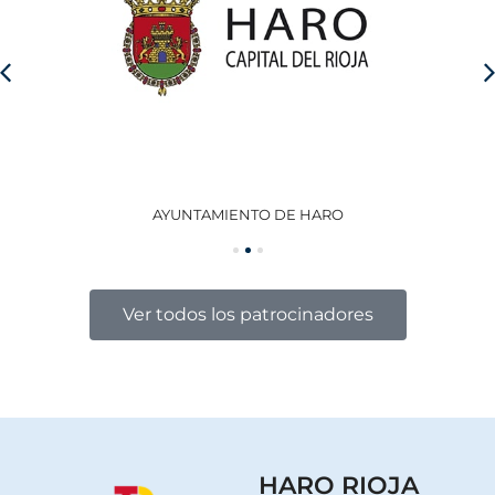
ARO
GOBIERNO DE LA RIOJA
Ver todos los patrocinadores
HARO RIOJA