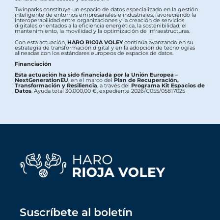
Twinparks constituye un espacio de datos especializado en la gestión
inteligente de entornos empresariales e industriales, favoreciendo la
interoperabilidad entre organizaciones y la creación de servicios
digitales orientados a la eficiencia energética, la sostenibilidad, el
mantenimiento, la movilidad y la optimización de infraestructuras.
Con esta actuación,
HARO RIOJA VOLEY
continúa avanzando en su
estrategia de transformación digital y en la adopción de tecnologías
alineadas con los estándares europeos de espacios de datos.
Financiación
Esta actuación ha sido financiada por la Unión Europea –
NextGenerationEU
, en el marco del
Plan de Recuperación,
Transformación y Resiliencia
, a través del
Programa Kit Espacios de
Datos
. Ayuda total 30.000,00 €, expediente 2026/C055/05817025
Suscríbete al boletín