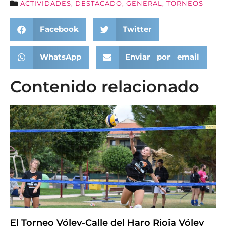
ACTIVIDADES
,
DESTACADO
,
GENERAL
,
TORNEOS
Facebook
Twitter
WhatsApp
Enviar por email
Contenido relacionado
El Torneo Vóley-Calle del Haro Rioja Vóley