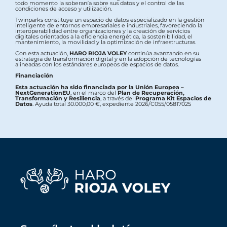
todo momento la soberanía sobre sus datos y el control de las
condiciones de acceso y utilización.
Twinparks constituye un espacio de datos especializado en la gestión
inteligente de entornos empresariales e industriales, favoreciendo la
interoperabilidad entre organizaciones y la creación de servicios
digitales orientados a la eficiencia energética, la sostenibilidad, el
mantenimiento, la movilidad y la optimización de infraestructuras.
Con esta actuación,
HARO RIOJA VOLEY
continúa avanzando en su
estrategia de transformación digital y en la adopción de tecnologías
alineadas con los estándares europeos de espacios de datos.
Financiación
Esta actuación ha sido financiada por la Unión Europea –
NextGenerationEU
, en el marco del
Plan de Recuperación,
Transformación y Resiliencia
, a través del
Programa Kit Espacios de
Datos
. Ayuda total 30.000,00 €, expediente 2026/C055/05817025