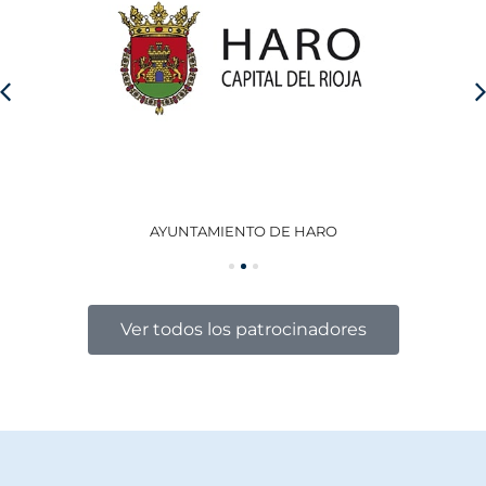
AYUNTAMIENTO DE HARO
GO
Ver todos los patrocinadores