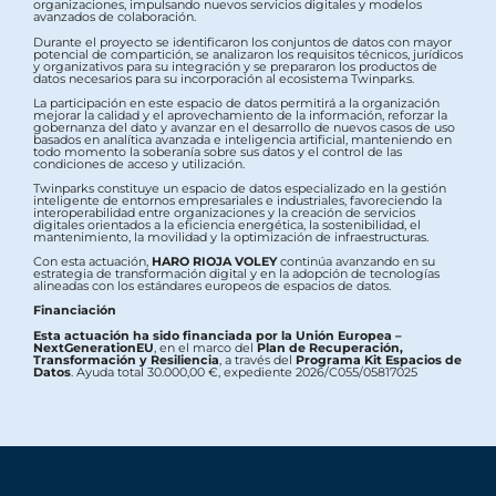
organizaciones, impulsando nuevos servicios digitales y modelos
avanzados de colaboración.
Durante el proyecto se identificaron los conjuntos de datos con mayor
potencial de compartición, se analizaron los requisitos técnicos, jurídicos
y organizativos para su integración y se prepararon los productos de
datos necesarios para su incorporación al ecosistema Twinparks.
La participación en este espacio de datos permitirá a la organización
mejorar la calidad y el aprovechamiento de la información, reforzar la
gobernanza del dato y avanzar en el desarrollo de nuevos casos de uso
basados en analítica avanzada e inteligencia artificial, manteniendo en
todo momento la soberanía sobre sus datos y el control de las
condiciones de acceso y utilización.
Twinparks constituye un espacio de datos especializado en la gestión
inteligente de entornos empresariales e industriales, favoreciendo la
interoperabilidad entre organizaciones y la creación de servicios
digitales orientados a la eficiencia energética, la sostenibilidad, el
mantenimiento, la movilidad y la optimización de infraestructuras.
Con esta actuación,
HARO RIOJA VOLEY
continúa avanzando en su
estrategia de transformación digital y en la adopción de tecnologías
alineadas con los estándares europeos de espacios de datos.
Financiación
Esta actuación ha sido financiada por la Unión Europea –
NextGenerationEU
, en el marco del
Plan de Recuperación,
Transformación y Resiliencia
, a través del
Programa Kit Espacios de
Datos
. Ayuda total 30.000,00 €, expediente 2026/C055/05817025