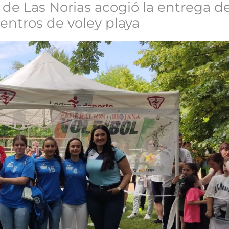
de Las Norias acogió la entrega de
ntros de voley playa