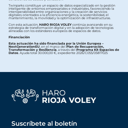
Twinparks constituye un espacio de datos especializado en la gestión
inteligente de entornos empresariales e industriales, favoreciendo la
interoperabilidad entre organizaciones y la creación de servicios
digitales orientados a la eficiencia energética, la sostenibilidad, el
mantenimiento, la movilidad y la optimización de infraestructuras.
Con esta actuación,
HARO RIOJA VOLEY
continúa avanzando en su
estrategia de transformación digital y en la adopción de tecnologías
alineadas con los estándares europeos de espacios de datos.
Financiación
Esta actuación ha sido financiada por la Unión Europea –
NextGenerationEU
, en el marco del
Plan de Recuperación,
Transformación y Resiliencia
, a través del
Programa Kit Espacios de
Datos
. Ayuda total 30.000,00 €, expediente 2026/C055/05817025
Suscríbete al boletín