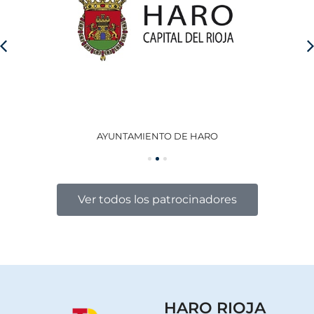
AYUNTAMIENTO DE HARO
GO
Ver todos los patrocinadores
HARO RIOJA