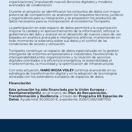
organizaciones, impulsando nuevos servicios digitales y modelos
avanzados de colaboración.
Durante el proyecto se identificaron los conjuntos de datos con mayor
potencial de compartición, se analizaron los requisitos técnicos, jurídicos
y organizativos para su integración y se prepararon los productos de
datos necesarios para su incorporación al ecosistema Twinparks.
La participación en este espacio de datos permitirá a la organización
mejorar la calidad y el aprovechamiento de la información, reforzar la
gobernanza del dato y avanzar en el desarrollo de nuevos casos de uso
basados en analítica avanzada e inteligencia artificial, manteniendo en
todo momento la soberanía sobre sus datos y el control de las
condiciones de acceso y utilización.
Twinparks constituye un espacio de datos especializado en la gestión
inteligente de entornos empresariales e industriales, favoreciendo la
interoperabilidad entre organizaciones y la creación de servicios
digitales orientados a la eficiencia energética, la sostenibilidad, el
mantenimiento, la movilidad y la optimización de infraestructuras.
Con esta actuación,
HARO RIOJA VOLEY
continúa avanzando en su
estrategia de transformación digital y en la adopción de tecnologías
alineadas con los estándares europeos de espacios de datos.
Financiación
Esta actuación ha sido financiada por la Unión Europea –
NextGenerationEU
, en el marco del
Plan de Recuperación,
Transformación y Resiliencia
, a través del
Programa Kit Espacios de
Datos
. Ayuda total 30.000,00 €, expediente 2026/C055/05817025