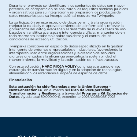
Durante el proyecto se identificaron los conjuntos de datos con mayor
potencial de compartición, se analizaron los requisitos técnicos, jurídicos
y organizativos para su integración y se prepararon los productos de
datos necesarios para su incorporación al ecosistema Twinparks.
La participación en este espacio de datos permitirá a la organización
mejorar la calidad y el aprovechamiento de la información, reforzar la
gobernanza del dato y avanzar en el desarrollo de nuevos casos de uso
basados en analítica avanzada e inteligencia artificial, manteniendo en
todo momento la soberanía sobre sus datos y el control de las
condiciones de acceso y utilización.
Twinparks constituye un espacio de datos especializado en la gestión
inteligente de entornos empresariales e industriales, favoreciendo la
interoperabilidad entre organizaciones y la creación de servicios
digitales orientados a la eficiencia energética, la sostenibilidad, el
mantenimiento, la movilidad y la optimización de infraestructuras.
Con esta actuación,
HARO RIOJA VOLEY
continúa avanzando en su
estrategia de transformación digital y en la adopción de tecnologías
alineadas con los estándares europeos de espacios de datos.
Financiación
Esta actuación ha sido financiada por la Unión Europea –
NextGenerationEU
, en el marco del
Plan de Recuperación,
Transformación y Resiliencia
, a través del
Programa Kit Espacios de
Datos
. Ayuda total 30.000,00 €, expediente 2026/C055/05817025