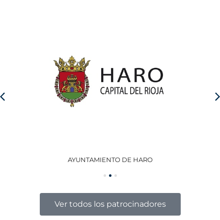
AYUNTAMIENTO DE HARO
GO
Ver todos los patrocinadores