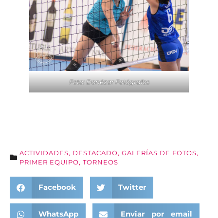
Foto: Donézar Fotógrafos
ACTIVIDADES
,
DESTACADO
,
GALERÍAS DE FOTOS
,
PRIMER EQUIPO
,
TORNEOS
Facebook
Twitter
WhatsApp
Enviar por email