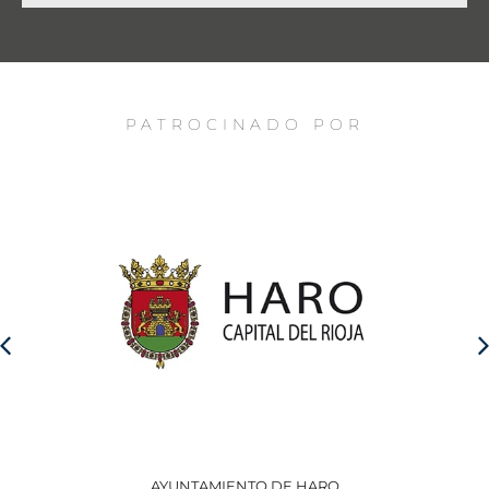
PATROCINADO POR
AYUNTAMIENTO DE HARO
GO