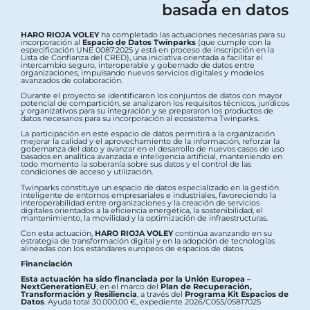
basada en datos
HARO RIOJA VOLEY
ha completado las actuaciones necesarias para su
incorporación al
Espacio de Datos Twinparks
(que cumple con la
especificación UNE 0087:2025 y está en proceso de inscripción en la
Lista de Confianza del CRED), una iniciativa orientada a facilitar el
intercambio seguro, interoperable y gobernado de datos entre
organizaciones, impulsando nuevos servicios digitales y modelos
avanzados de colaboración.
Durante el proyecto se identificaron los conjuntos de datos con mayor
potencial de compartición, se analizaron los requisitos técnicos, jurídicos
y organizativos para su integración y se prepararon los productos de
datos necesarios para su incorporación al ecosistema Twinparks.
La participación en este espacio de datos permitirá a la organización
mejorar la calidad y el aprovechamiento de la información, reforzar la
gobernanza del dato y avanzar en el desarrollo de nuevos casos de uso
basados en analítica avanzada e inteligencia artificial, manteniendo en
todo momento la soberanía sobre sus datos y el control de las
condiciones de acceso y utilización.
Twinparks constituye un espacio de datos especializado en la gestión
inteligente de entornos empresariales e industriales, favoreciendo la
interoperabilidad entre organizaciones y la creación de servicios
digitales orientados a la eficiencia energética, la sostenibilidad, el
mantenimiento, la movilidad y la optimización de infraestructuras.
Con esta actuación,
HARO RIOJA VOLEY
continúa avanzando en su
estrategia de transformación digital y en la adopción de tecnologías
alineadas con los estándares europeos de espacios de datos.
Financiación
Esta actuación ha sido financiada por la Unión Europea –
NextGenerationEU
, en el marco del
Plan de Recuperación,
Transformación y Resiliencia
, a través del
Programa Kit Espacios de
Datos
. Ayuda total 30.000,00 €, expediente 2026/C055/05817025