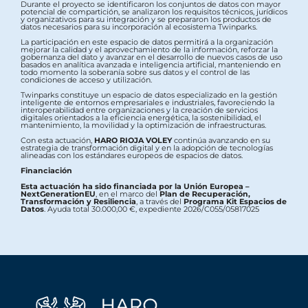
Durante el proyecto se identificaron los conjuntos de datos con mayor
potencial de compartición, se analizaron los requisitos técnicos, jurídicos
y organizativos para su integración y se prepararon los productos de
datos necesarios para su incorporación al ecosistema Twinparks.
La participación en este espacio de datos permitirá a la organización
mejorar la calidad y el aprovechamiento de la información, reforzar la
gobernanza del dato y avanzar en el desarrollo de nuevos casos de uso
basados en analítica avanzada e inteligencia artificial, manteniendo en
todo momento la soberanía sobre sus datos y el control de las
condiciones de acceso y utilización.
Twinparks constituye un espacio de datos especializado en la gestión
inteligente de entornos empresariales e industriales, favoreciendo la
interoperabilidad entre organizaciones y la creación de servicios
digitales orientados a la eficiencia energética, la sostenibilidad, el
mantenimiento, la movilidad y la optimización de infraestructuras.
Con esta actuación,
HARO RIOJA VOLEY
continúa avanzando en su
estrategia de transformación digital y en la adopción de tecnologías
alineadas con los estándares europeos de espacios de datos.
Financiación
Esta actuación ha sido financiada por la Unión Europea –
NextGenerationEU
, en el marco del
Plan de Recuperación,
Transformación y Resiliencia
, a través del
Programa Kit Espacios de
Datos
. Ayuda total 30.000,00 €, expediente 2026/C055/05817025