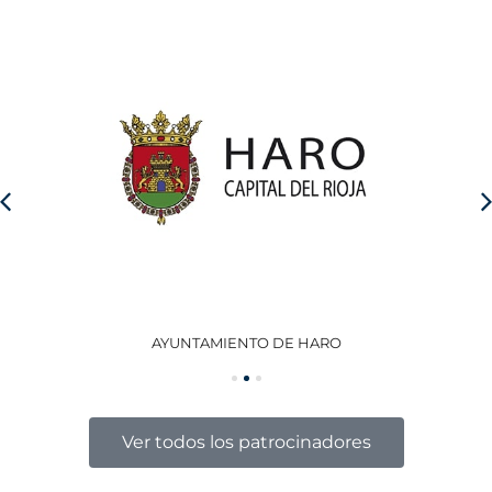
AYUNTAMIENTO DE HARO
GO
Ver todos los patrocinadores