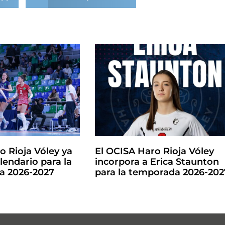
o Rioja Vóley ya
El OCISA Haro Rioja Vóley
lendario para la
incorpora a Erica Staunton
la 2026-2027
para la temporada 2026-202