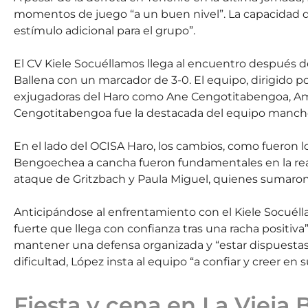
momentos de juego “a un buen nivel”. La capacidad de
estímulo adicional para el grupo”.
El CV Kiele Socuéllamos llega al encuentro después d
Ballena con un marcador de 3-0. El equipo, dirigido p
exjugadoras del Haro como Ane Cengotitabengoa, Ameli
Cengotitabengoa fue la destacada del equipo manch
En el lado del OCISA Haro, los cambios, como fueron l
Bengoechea a cancha fueron fundamentales en la reac
ataque de Gritzbach y Paula Miguel, quienes sumaron
Anticipándose al enfrentamiento con el Kiele Socuéll
fuerte que llega con confianza tras una racha positiva
mantener una defensa organizada y “estar dispuestas a 
dificultad, López insta al equipo “a confiar y creer en s
Fiesta y cena en La Vieja