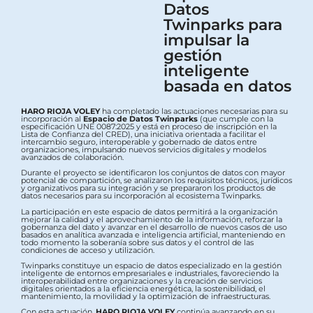
Datos
Twinparks para
impulsar la
gestión
inteligente
basada en datos
HARO RIOJA VOLEY
ha completado las actuaciones necesarias para su
incorporación al
Espacio de Datos Twinparks
(que cumple con la
especificación UNE 0087:2025 y está en proceso de inscripción en la
Lista de Confianza del CRED), una iniciativa orientada a facilitar el
intercambio seguro, interoperable y gobernado de datos entre
organizaciones, impulsando nuevos servicios digitales y modelos
avanzados de colaboración.
Durante el proyecto se identificaron los conjuntos de datos con mayor
potencial de compartición, se analizaron los requisitos técnicos, jurídicos
y organizativos para su integración y se prepararon los productos de
datos necesarios para su incorporación al ecosistema Twinparks.
La participación en este espacio de datos permitirá a la organización
mejorar la calidad y el aprovechamiento de la información, reforzar la
gobernanza del dato y avanzar en el desarrollo de nuevos casos de uso
basados en analítica avanzada e inteligencia artificial, manteniendo en
todo momento la soberanía sobre sus datos y el control de las
condiciones de acceso y utilización.
Twinparks constituye un espacio de datos especializado en la gestión
inteligente de entornos empresariales e industriales, favoreciendo la
interoperabilidad entre organizaciones y la creación de servicios
digitales orientados a la eficiencia energética, la sostenibilidad, el
mantenimiento, la movilidad y la optimización de infraestructuras.
Con esta actuación,
HARO RIOJA VOLEY
continúa avanzando en su