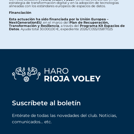
estrategia de transformación digital y en la adopción de tecnologías
alineadas con los estándares europeos de espacios de datos.
Financiación
Esta actuación ha sido financiada por la Unión Europea –
NextGenerationEU
, en el marco del
Plan de Recuperación,
Transformación y Resiliencia
, a través del
Programa Kit Espacios de
Datos
. Ayuda total 30.000,00 €, expediente 2026/C055/05817025
Suscríbete al boletín
Entérate de todas las novedades del club. Noticias,
comunicados… etc.