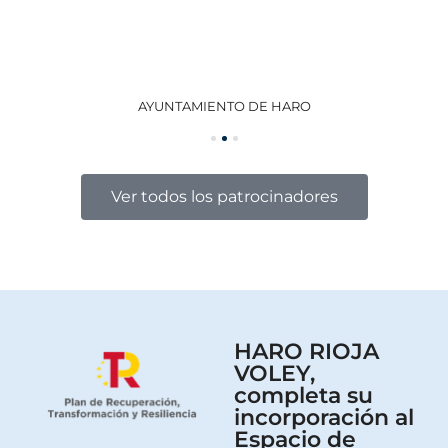
AYUNTAMIENTO DE HARO
GO
Ver todos los patrocinadores
HARO RIOJA
VOLEY,
completa su
incorporación al
Espacio de