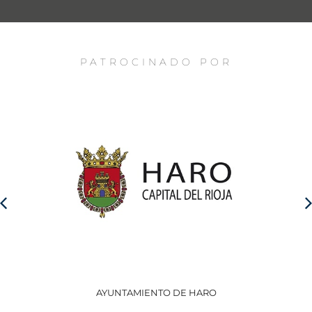
PATROCINADO POR
AYUNTAMIENTO DE HARO
GO