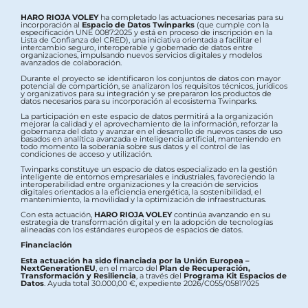
HARO RIOJA VOLEY
ha completado las actuaciones necesarias para su
incorporación al
Espacio de Datos Twinparks
(que cumple con la
especificación UNE 0087:2025 y está en proceso de inscripción en la
Lista de Confianza del CRED), una iniciativa orientada a facilitar el
intercambio seguro, interoperable y gobernado de datos entre
organizaciones, impulsando nuevos servicios digitales y modelos
avanzados de colaboración.
Durante el proyecto se identificaron los conjuntos de datos con mayor
potencial de compartición, se analizaron los requisitos técnicos, jurídicos
y organizativos para su integración y se prepararon los productos de
datos necesarios para su incorporación al ecosistema Twinparks.
La participación en este espacio de datos permitirá a la organización
mejorar la calidad y el aprovechamiento de la información, reforzar la
gobernanza del dato y avanzar en el desarrollo de nuevos casos de uso
basados en analítica avanzada e inteligencia artificial, manteniendo en
todo momento la soberanía sobre sus datos y el control de las
condiciones de acceso y utilización.
Twinparks constituye un espacio de datos especializado en la gestión
inteligente de entornos empresariales e industriales, favoreciendo la
interoperabilidad entre organizaciones y la creación de servicios
digitales orientados a la eficiencia energética, la sostenibilidad, el
mantenimiento, la movilidad y la optimización de infraestructuras.
Con esta actuación,
HARO RIOJA VOLEY
continúa avanzando en su
estrategia de transformación digital y en la adopción de tecnologías
alineadas con los estándares europeos de espacios de datos.
Financiación
Esta actuación ha sido financiada por la Unión Europea –
NextGenerationEU
, en el marco del
Plan de Recuperación,
Transformación y Resiliencia
, a través del
Programa Kit Espacios de
Datos
. Ayuda total 30.000,00 €, expediente 2026/C055/05817025