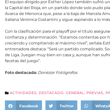
El equipo dirigido por Esther López también sufrió un
la Capital del Rioja, en un partido donde solo pudo pl
Avarca de Menorca que, pese a la baja de Marcela Amara
italiana Verónica Costantini y sigue aspirando a lo más 
Con la clasificación para el playoff por el título aseg
confianza y determinación. “Estamos contentas por h
creciendo y compitiendo al máximo nivel”, señala Est
entrenadora destaca: “Será un partido complicado. Son
de Liga. Juegan muy bien en casa y, aunque han sufri
facetas del juego”.
Foto destacada:
Donézar Fotógrafos
ACTIVIDADES
,
DESTACADO
,
GENERAL
,
PREVIAS
,
P
Facebook
Twitter
Whats