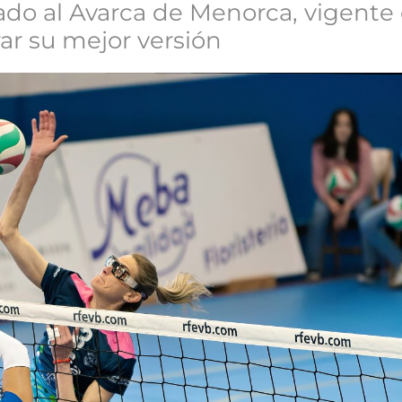
bado al Avarca de Menorca, vigent
rar su mejor versión