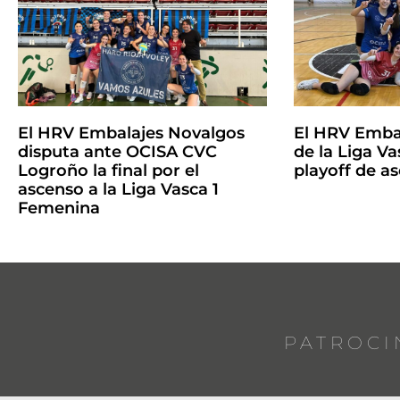
El HRV Embalajes Novalgos
El HRV Emba
disputa ante OCISA CVC
de la Liga Vas
Logroño la final por el
playoff de a
ascenso a la Liga Vasca 1
Femenina
PATROCI