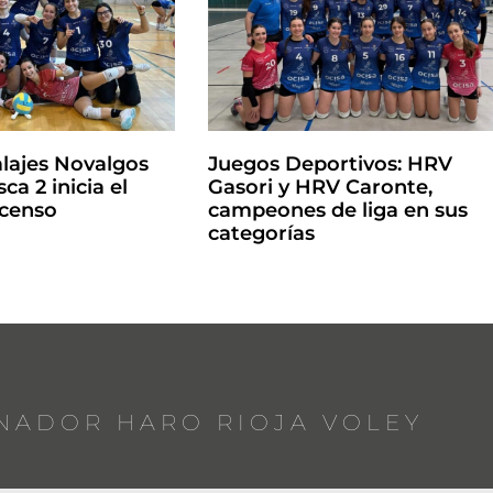
lajes Novalgos
Juegos Deportivos: HRV
ca 2 inicia el
Gasori y HRV Caronte,
scenso
campeones de liga en sus
categorías
NADOR HARO RIOJA VOLEY