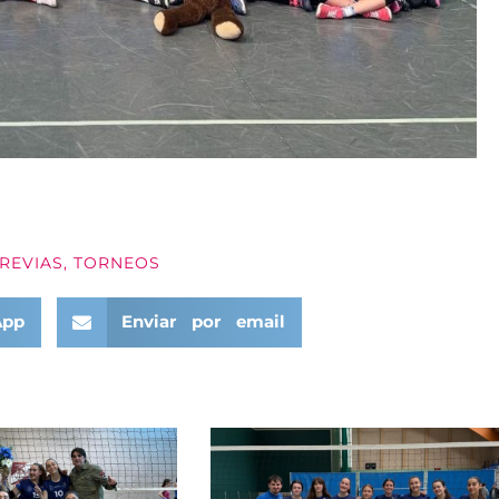
REVIAS
,
TORNEOS
App
Enviar por email