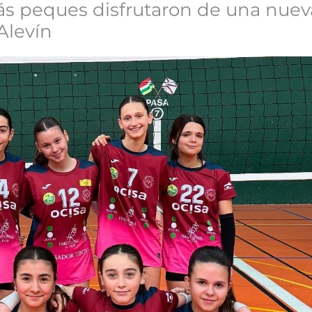
s peques disfrutaron de una nueva
Alevín