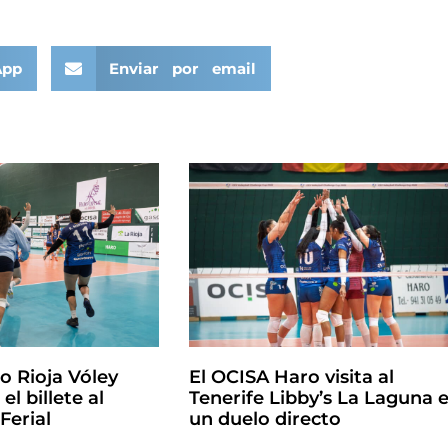
App
Enviar por email
o Rioja Vóley
El OCISA Haro visita al
el billete al
Tenerife Libby’s La Laguna 
Ferial
un duelo directo