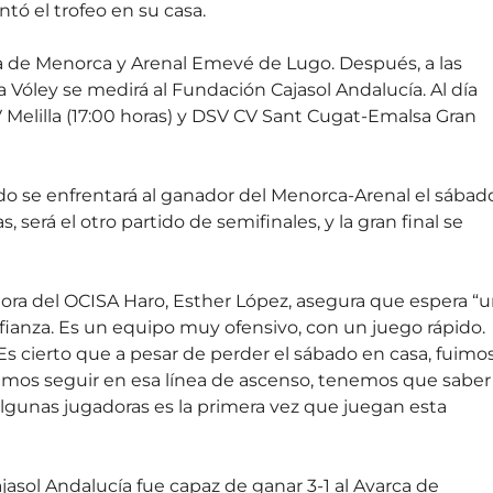
tó el trofeo en su casa.
rca de Menorca y Arenal Emevé de Lugo. Después, a las
a Vóley se medirá al Fundación Cajasol Andalucía. Al día
 Melilla (17:00 horas) y DSV CV Sant Cugat-Emalsa Gran
tido se enfrentará al ganador del Menorca-Arenal el sábad
, será el otro partido de semifinales, y la gran final se
dora del OCISA Haro, Esther López, asegura que espera “
onfianza. Es un equipo muy ofensivo, con un juego rápido.
s cierto que a pesar de perder el sábado en casa, fuimo
emos seguir en esa línea de ascenso, tenemos que saber
lgunas jugadoras es la primera vez que juegan esta
jasol Andalucía fue capaz de ganar 3-1 al Avarca de