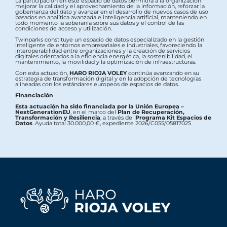
La participación en este espacio de datos permitirá a la organización
mejorar la calidad y el aprovechamiento de la información, reforzar la
gobernanza del dato y avanzar en el desarrollo de nuevos casos de uso
basados en analítica avanzada e inteligencia artificial, manteniendo en
todo momento la soberanía sobre sus datos y el control de las
condiciones de acceso y utilización.
Twinparks constituye un espacio de datos especializado en la gestión
inteligente de entornos empresariales e industriales, favoreciendo la
interoperabilidad entre organizaciones y la creación de servicios
digitales orientados a la eficiencia energética, la sostenibilidad, el
mantenimiento, la movilidad y la optimización de infraestructuras.
Con esta actuación,
HARO RIOJA VOLEY
continúa avanzando en su
estrategia de transformación digital y en la adopción de tecnologías
alineadas con los estándares europeos de espacios de datos.
Financiación
Esta actuación ha sido financiada por la Unión Europea –
NextGenerationEU
, en el marco del
Plan de Recuperación,
Transformación y Resiliencia
, a través del
Programa Kit Espacios de
Datos
. Ayuda total 30.000,00 €, expediente 2026/C055/05817025