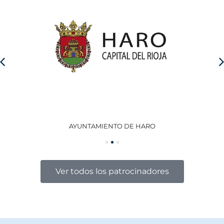
AYUNTAMIENTO DE HARO
GO
Ver todos los patrocinadores