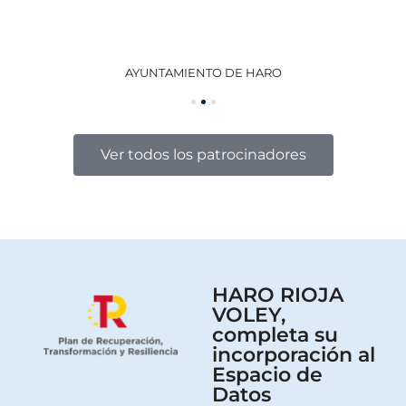
AYUNTAMIENTO DE HARO
GO
Ver todos los patrocinadores
HARO RIOJA
VOLEY,
completa su
incorporación al
Espacio de
Datos