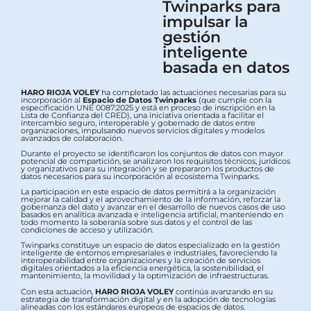
Twinparks para
impulsar la
gestión
inteligente
basada en datos
HARO RIOJA VOLEY
ha completado las actuaciones necesarias para su
incorporación al
Espacio de Datos Twinparks
(que cumple con la
especificación UNE 0087:2025 y está en proceso de inscripción en la
Lista de Confianza del CRED), una iniciativa orientada a facilitar el
intercambio seguro, interoperable y gobernado de datos entre
organizaciones, impulsando nuevos servicios digitales y modelos
avanzados de colaboración.
Durante el proyecto se identificaron los conjuntos de datos con mayor
potencial de compartición, se analizaron los requisitos técnicos, jurídicos
y organizativos para su integración y se prepararon los productos de
datos necesarios para su incorporación al ecosistema Twinparks.
La participación en este espacio de datos permitirá a la organización
mejorar la calidad y el aprovechamiento de la información, reforzar la
gobernanza del dato y avanzar en el desarrollo de nuevos casos de uso
basados en analítica avanzada e inteligencia artificial, manteniendo en
todo momento la soberanía sobre sus datos y el control de las
condiciones de acceso y utilización.
Twinparks constituye un espacio de datos especializado en la gestión
inteligente de entornos empresariales e industriales, favoreciendo la
interoperabilidad entre organizaciones y la creación de servicios
digitales orientados a la eficiencia energética, la sostenibilidad, el
mantenimiento, la movilidad y la optimización de infraestructuras.
Con esta actuación,
HARO RIOJA VOLEY
continúa avanzando en su
estrategia de transformación digital y en la adopción de tecnologías
alineadas con los estándares europeos de espacios de datos.