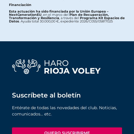
Financiación
Esta actuación ha sido financiada por la Unión Europea –
NextGenerationEU
, en el marco del
Plan de Recuperación,
Transformación y Resiliencia
, a través del
Programa Kit Espacios de
Datos
. Ayuda total 30.000,00 €, expediente 2026/C055/05817025
Suscríbete al boletín
Entérate de todas las novedades del club. Noticias,
comunicados… etc.
QUIERO SUSCRIBIRME