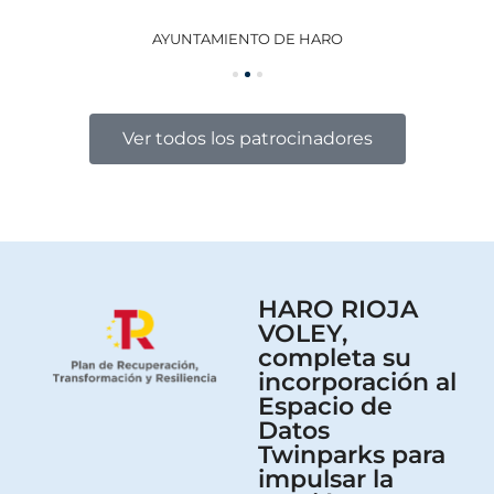
AYUNTAMIENTO DE HARO
GO
Ver todos los patrocinadores
HARO RIOJA
VOLEY,
completa su
incorporación al
Espacio de
Datos
Twinparks para
impulsar la