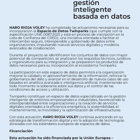
gestión
inteligente
basada en datos
HARO RIOJA VOLEY
ha completado las actuaciones necesarias para su
incorporación al
Espacio de Datos Twinparks
(que cumple con la
especificación UNE 0087:2025 y está en proceso de inscripción en la
Lista de Confianza del CRED), una iniciativa orientada a facilitar el
intercambio seguro, interoperable y gobernado de datos entre
organizaciones, impulsando nuevos servicios digitales y modelos
avanzados de colaboración.
Durante el proyecto se identificaron los conjuntos de datos con mayor
potencial de compartición, se analizaron los requisitos técnicos, jurídicos
y organizativos para su integración y se prepararon los productos de
datos necesarios para su incorporación al ecosistema Twinparks.
La participación en este espacio de datos permitirá a la organización
mejorar la calidad y el aprovechamiento de la información, reforzar la
gobernanza del dato y avanzar en el desarrollo de nuevos casos de uso
basados en analítica avanzada e inteligencia artificial, manteniendo en
todo momento la soberanía sobre sus datos y el control de las
condiciones de acceso y utilización.
Twinparks constituye un espacio de datos especializado en la gestión
inteligente de entornos empresariales e industriales, favoreciendo la
interoperabilidad entre organizaciones y la creación de servicios
digitales orientados a la eficiencia energética, la sostenibilidad, el
mantenimiento, la movilidad y la optimización de infraestructuras.
Con esta actuación,
HARO RIOJA VOLEY
continúa avanzando en su
estrategia de transformación digital y en la adopción de tecnologías
alineadas con los estándares europeos de espacios de datos.
Financiación
Esta actuación ha sido financiada por la Unión Europea –