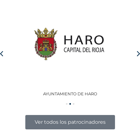
AYUNTAMIENTO DE HARO
GO
Ver todos los patrocinadores