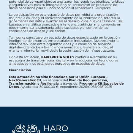
potencial de compartición, se analizaron los requisitos técnicos, jurídicos
y organizativos para su integración y se prepararon los productos de
datos necesarios para su incorporación al ecosistema Twinparks.
La participación en este espacio de datos permitirá a la organización
mejorar la calidad y el aprovechamiento de la información, reforzar la
gobernanza del dato y avanzar en el desarrollo de nuevos casos de uso
basados en analítica avanzada e inteligencia artificial, manteniendo en
todo momento la soberanía sobre sus datos y el control de las
condiciones de acceso y utilización.
Twinparks constituye un espacio de datos especializado en la gestión
inteligente de entornos empresariales e industriales, favoreciendo la
interoperabilidad entre organizaciones y la creación de servicios
digitales orientados a la eficiencia energética, la sostenibilidad, el
mantenimiento, la movilidad y la optimización de infraestructuras.
Con esta actuación,
HARO RIOJA VOLEY
continúa avanzando en su
estrategia de transformación digital y en la adopción de tecnologías
alineadas con los estándares europeos de espacios de datos.
Financiación
Esta actuación ha sido financiada por la Unión Europea –
NextGenerationEU
, en el marco del
Plan de Recuperación,
Transformación y Resiliencia
, a través del
Programa Kit Espacios de
Datos
. Ayuda total 30.000,00 €, expediente 2026/C055/05817025