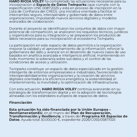
HARO RIOJA VOLEY
ha completado las actuaciones necesarias para su
incorporación al
Espacio de Datos Twinparks
(que cumple con la
especificación UNE 0087:2025 y está en proceso de inscripción en la
Lista de Confianza del CRED), una iniciativa orientada a facilitar el
intercambio seguro, interoperable y gobernado de datos entre
organizaciones, impulsando nuevos servicios digitales y modelos
avanzados de colaboración.
Durante el proyecto se identificaron los conjuntos de datos con mayor
potencial de compartición, se analizaron los requisitos técnicos, jurídicos
y organizativos para su integración y se prepararon los productos de
datos necesarios para su incorporación al ecosistema Twinparks.
La participación en este espacio de datos permitirá a la organización
mejorar la calidad y el aprovechamiento de la información, reforzar la
gobernanza del dato y avanzar en el desarrollo de nuevos casos de uso
basados en analítica avanzada e inteligencia artificial, manteniendo en
todo momento la soberanía sobre sus datos y el control de las
condiciones de acceso y utilización.
Twinparks constituye un espacio de datos especializado en la gestión
inteligente de entornos empresariales e industriales, favoreciendo la
interoperabilidad entre organizaciones y la creación de servicios
digitales orientados a la eficiencia energética, la sostenibilidad, el
mantenimiento, la movilidad y la optimización de infraestructuras.
Con esta actuación,
HARO RIOJA VOLEY
continúa avanzando en su
estrategia de transformación digital y en la adopción de tecnologías
alineadas con los estándares europeos de espacios de datos.
Financiación
Esta actuación ha sido financiada por la Unión Europea –
NextGenerationEU
, en el marco del
Plan de Recuperación,
Transformación y Resiliencia
, a través del
Programa Kit Espacios de
Datos
. Ayuda total 30.000,00 €, expediente 2026/C055/05817025