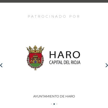
PATROCINADO POR
AYUNTAMIENTO DE HARO
GO